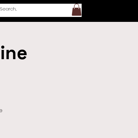
ine
e